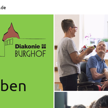
.de
eben
z