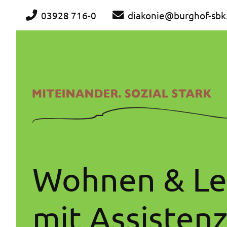
03928 716-0
diakonie@burghof-sbk
Wohnen & L
mit Assisten