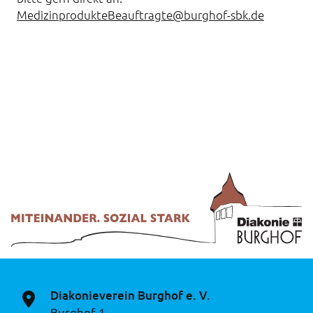
MedizinprodukteBeauftragte@burghof-sbk.de
Diakonieverein Burghof e. V.
Burghof 1